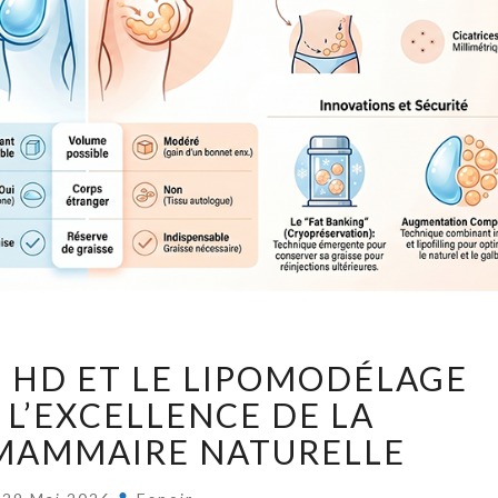
LA
N HD ET LE LIPOMODÉLAGE
LIPOSUCCION
HD
: L’EXCELLENCE DE LA
ET
MAMMAIRE NATURELLE
LE
LIPOMODÉLAGE