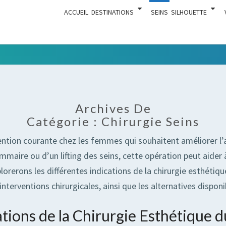
ACCUEIL
DESTINATIONS
SEINS
SILHOUETTE
Tout Ce
ACTUA
Qui Est En
Rapport
Avec La
Archives De
Chirurgie
Catégorie :
Chirurgie Seins
Esthétique
ention courante chez les femmes qui souhaitent améliorer l’a
re ou d’un lifting des seins, cette opération peut aider à 
orerons les différentes indications de la chirurgie esthétiqu
interventions chirurgicales, ainsi que les alternatives disponi
ations de la Chirurgie Esthétique d