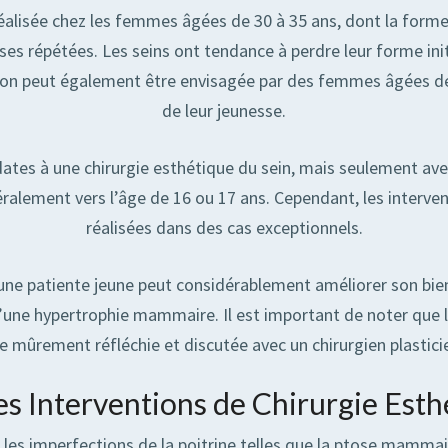
réalisée chez les femmes âgées de 30 à 35 ans, dont la forme 
ses répétées. Les seins ont tendance à perdre leur forme init
ion peut également être envisagée par des femmes âgées de 
de leur jeunesse.
es à une chirurgie esthétique du sein, mais seulement avec 
alement vers l’âge de 16 ou 17 ans. Cependant, les interven
réalisées dans des cas exceptionnels.
z une patiente jeune peut considérablement améliorer son bi
’une hypertrophie mammaire. Il est important de noter que la
re mûrement réfléchie et discutée avec un chirurgien plastic
es Interventions de Chirurgie Esth
er les imperfections de la poitrine telles que la ptose mam