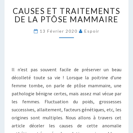
CAUSES
CAUSES ET TRAITEMENTS
ET
TRAITEMENTS
DE LA PTÔSE MAMMAIRE
DE
LA
13 Février 2020
Espoir
PTÔSE
MAMMAIRE
Il n’est pas souvent facile de préserver un beau
décolleté toute sa vie ! Lorsque la poitrine d’une
femme tombe, on parle de ptôse mammaire, une
pathologie bénigne certes, mais assez mal vécue par
les femmes. Fluctuation du poids, grossesses
successives, allaitement, facteurs génétiques, etc, les
origines sont multiples. Nous allons à travers cet
article déceler les causes de cette anomalie