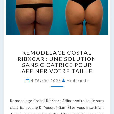
REMODELAGE
REMODELAGE COSTAL
COSTAL
RIBXCAR : UNE SOLUTION
RIBXCAR
SANS CICATRICE POUR
:
UNE
AFFINER VOTRE TAILLE
SOLUTION
SANS
4 Février 2026
Medespoir
CICATRICE
POUR
AFFINER
Remodelage Costal RibXcar : Affiner votre taille sans
VOTRE
cicatrice avec le Dr Youssef Gam Êtes-vous insatisfait
TAILLE