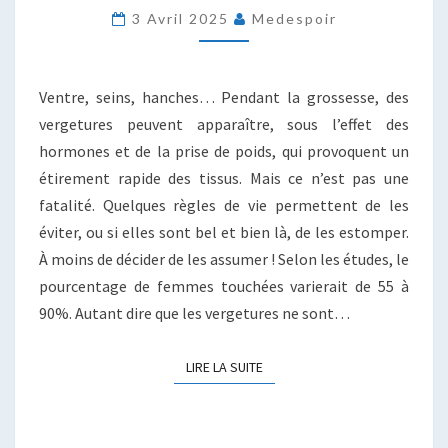
3 Avril 2025
Medespoir
COMMENT
LES
ÉVITER
OU
Ventre, seins, hanches… Pendant la grossesse, des
LES
vergetures peuvent apparaître, sous l’effet des
ATTÉNUER
hormones et de la prise de poids, qui provoquent un
étirement rapide des tissus. Mais ce n’est pas une
fatalité. Quelques règles de vie permettent de les
éviter, ou si elles sont bel et bien là, de les estomper.
À moins de décider de les assumer ! Selon les études, le
pourcentage de femmes touchées varierait de 55 à
90%. Autant dire que les vergetures ne sont…
LIRE LA SUITE
LIRE LA SUITE