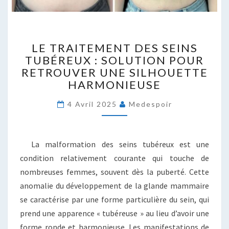
LE
LE TRAITEMENT DES SEINS
TRAITEMENT
TUBÉREUX : SOLUTION POUR
DES
RETROUVER UNE SILHOUETTE
SEINS
TUBÉREUX
HARMONIEUSE
:
SOLUTION
4 Avril 2025
Medespoir
POUR
RETROUVER
UNE
La malformation des seins tubéreux est une
SILHOUETTE
condition relativement courante qui touche de
HARMONIEUSE
nombreuses femmes, souvent dès la puberté. Cette
anomalie du développement de la glande mammaire
se caractérise par une forme particulière du sein, qui
prend une apparence « tubéreuse » au lieu d’avoir une
forme ronde et harmonieuse. Les manifestations de