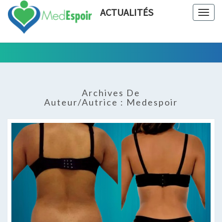
ACTUALITÉS
Togg
navig
Tout Ce
ACTUALIT
Qui Est En
Rapport
Avec La
Archives De
Chirurgie
Auteur/autrice :
Medespoir
Esthétique