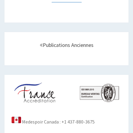
Navigation
au
Publications Anciennes
sein
des
articles
Medespoir Canada : +1 437-880-3675