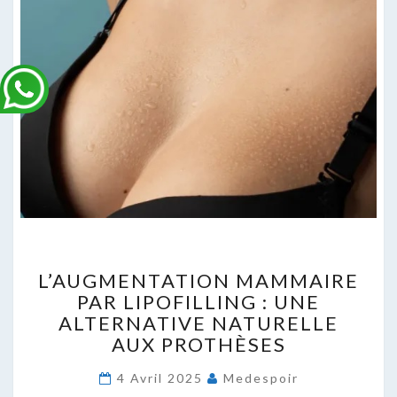
L’AUGMENTATION
L’AUGMENTATION MAMMAIRE
MAMMAIRE
PAR LIPOFILLING : UNE
PAR
ALTERNATIVE NATURELLE
LIPOFILLING
:
AUX PROTHÈSES
UNE
ALTERNATIVE
4 Avril 2025
Medespoir