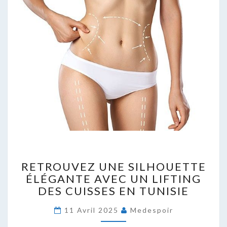
RETROUVEZ
RETROUVEZ UNE SILHOUETTE
UNE
ÉLÉGANTE AVEC UN LIFTING
SILHOUETTE
DES CUISSES EN TUNISIE
ÉLÉGANTE
AVEC
11 Avril 2025
Medespoir
UN
LIFTING