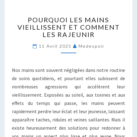
POURQUOI
POURQUOI LES MAINS
LES
VIEILLISSENT ET COMMENT
MAINS
LES RAJEUNIR
VIEILLISSENT
ET
11 Avril 2025
Medespoir
COMMENT
LES
RAJEUNIR
Nos mains sont souvent négligées dans notre routine
de soins quotidiens, et pourtant elles subissent de
nombreuses agressions qui accélèrent leur
vieillissement. Exposées au soleil, aux toxines et aux
effets du temps qui passe, les mains peuvent
rapidement perdre leur éclat et leur jeunesse, laissant
apparaître taches, ridules et veines saillantes. Mais il
existe heureusement des solutions pour redonner à
vos mains un aspect plus lisse et plus jeune. Nous