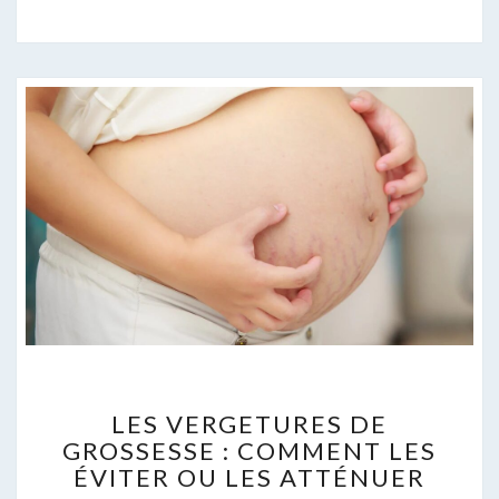
LES
LES VERGETURES DE
VERGETURES
GROSSESSE : COMMENT LES
DE
ÉVITER OU LES ATTÉNUER
GROSSESSE
: