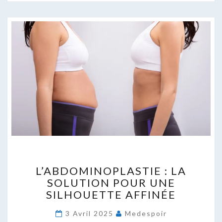
L’ABDOMINOPLASTIE
L’ABDOMINOPLASTIE : LA
:
SOLUTION POUR UNE
LA
SILHOUETTE AFFINÉE
SOLUTION
POUR
3 Avril 2025
Medespoir
UNE