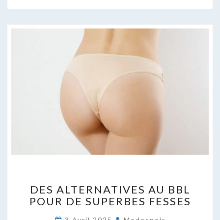
DES
DES ALTERNATIVES AU BBL
ALTERNATIVES
POUR DE SUPERBES FESSES
AU
BBL
3 Avril 2025
Medespoir