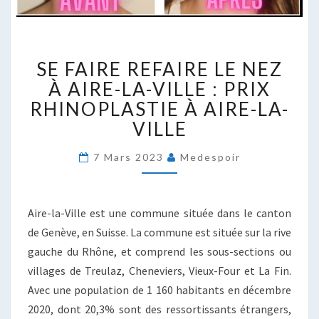
SE
SE FAIRE REFAIRE LE NEZ
FAIRE
REFAIRE
À AIRE-LA-VILLE : PRIX
LE
RHINOPLASTIE À AIRE-LA-
NEZ
VILLE
À
AIRE-
7 Mars 2023
Medespoir
LA-
VILLE
:
PRIX
Aire-la-Ville est une commune située dans le canton
RHINOPLASTIE
de Genève, en Suisse. La commune est située sur la rive
À
gauche du Rhône, et comprend les sous-sections ou
AIRE-
villages de Treulaz, Cheneviers, Vieux-Four et La Fin.
LA-
VILLE
Avec une population de 1 160 habitants en décembre
2020, dont 20,3% sont des ressortissants étrangers,