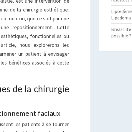
lastie, est une intervention de
T
ne de la chirurgie esthétique.
ARIFS
Lipœdème :
Lipedema 
s du menton, que ce soit par une
une repositionnement. Cette
BreasTite 
possible ?
 esthétiques, fonctionnelles ou
rticle, nous explorerons les
 amener un patient à envisager
les bénéfices associés à cette
es de la chirurgie
tionnement faciaux
ussent les patients à se tourner