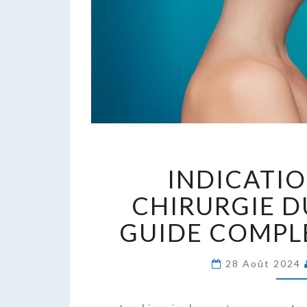
I
INDICATIO
D
L
CHIRURGIE D
C
GUIDE COMPLE
D
M
:
28 Août 2024
G
C