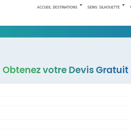
ACCUEIL
DESTINATIONS
SEINS
SILHOUETTE
Tout Ce
ACTUA
Qui Est En
Rapport
Avec La
Chirurgie
Obtenez votre Devis Gratuit
Esthétique