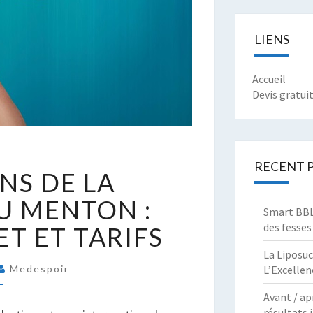
LIENS
Accueil
Devis gratui
NDICATIONS
RECENT 
NS DE LA
E
A
U MENTON :
Smart BBL 
HIRURGIE
des fesses
T ET TARIFS
U
ENTON
La Liposuc
L’Excellen
Medespoir
UIDE
Avant / ap
OMPLET
résultats