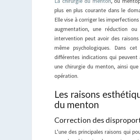
La chirurgie du menton
, ou mentop
E
plus en plus courante dans le domai
T
Elle vise à corriger les imperfection
augmentation, une réduction ou 
intervention peut avoir des raisons
même psychologiques. Dans cet a
différentes indications qui peuvent
une chirurgie du menton, ainsi que 
opération.
Les raisons esthétiqu
du menton
Correction des dispropor
L’une des principales raisons qui po