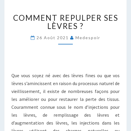
COMMENT
COMMENT REPULPER SES
REPULPER
SES
LÈVRES ?
LÈVRES
?
26 Août 2021
Medespoir
Que vous soyez né avec des lèvres fines ou que vos
lèvres s’amincissent en raison du processus naturel de
vieillissement, il existe de nombreuses façons pour
les améliorer ou pour restaurer la perte des tissus.
Couramment connue sous le nom d’injections pour
les lèvres, de remplissage des lèvres et
d’augmentation des lèvres, les injections dans les
lèvres utilisent des charges naturelles ou