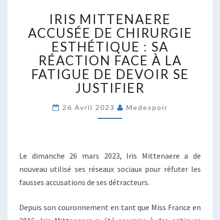
IRIS
IRIS MITTENAERE
MITTENAERE
ACCUSÉE
ACCUSÉE DE CHIRURGIE
DE
ESTHÉTIQUE : SA
CHIRURGIE
RÉACTION FACE À LA
ESTHÉTIQUE
FATIGUE DE DEVOIR SE
:
SA
JUSTIFIER
RÉACTION
FACE
26 Avril 2023
Medespoir
À
LA
FATIGUE
DE
Le dimanche 26 mars 2023, Iris Mittenaere a de
DEVOIR
nouveau utilisé ses réseaux sociaux pour réfuter les
SE
JUSTIFIER
fausses accusations de ses détracteurs.
Depuis son couronnement en tant que Miss France en