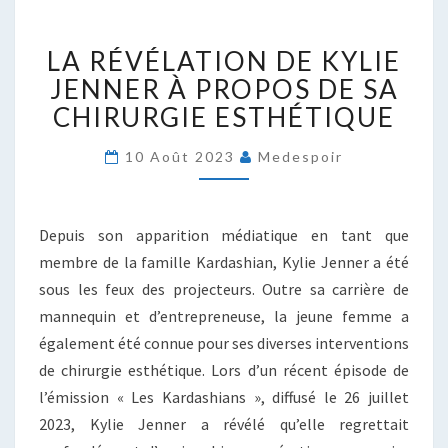
LA
LA RÉVÉLATION DE KYLIE
RÉVÉLATION
DE
JENNER À PROPOS DE SA
KYLIE
CHIRURGIE ESTHÉTIQUE
JENNER
À
10 Août 2023
Medespoir
PROPOS
DE
SA
Depuis son apparition médiatique en tant que
CHIRURGIE
ESTHÉTIQUE
membre de la famille Kardashian, Kylie Jenner a été
sous les feux des projecteurs. Outre sa carrière de
mannequin et d’entrepreneuse, la jeune femme a
également été connue pour ses diverses interventions
de chirurgie esthétique. Lors d’un récent épisode de
l’émission « Les Kardashians », diffusé le 26 juillet
2023, Kylie Jenner a révélé qu’elle regrettait