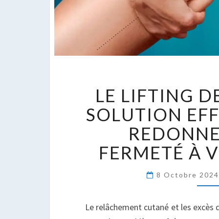
L
LE LIFTING DE
L
D
SOLUTION EF
C
REDONNE
:
S
FERMETÉ À 
E
P
8 Octobre 202
R
D
L
Le relâchement cutané et les excès d
F