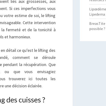
vent liés aux grossesses, aux
ment. Si ces imperfections vous
Lipœdème :
OS
Lipedema 
 votre estime de soi, le lifting
AMBES
nvisageable. Cette intervention
BreasTite 
possible ?
la fermeté et de la tonicité à
els et harmonieux.
en détail ce qu’est le lifting des
andé, comment se déroule
re pendant la récupération. Que
x ou que vous envisagiez
ous trouverez ici toutes les
re une décision éclairée.
ng des cuisses ?