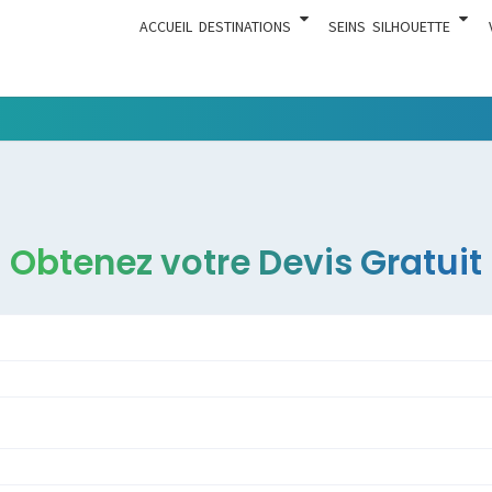
ACCUEIL
DESTINATIONS
SEINS
SILHOUETTE
Tout Ce
ACTUA
Qui Est En
Rapport
Avec La
Chirurgie
Obtenez votre Devis Gratuit
Esthétique