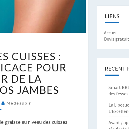
LIENS
Accueil
Devis gratui
E
S CUISSES :
IFTING
ES
FICACE POUR
RECENT 
UISSES
R DE LA
OLUTION
VOS JAMBES
Smart BBL 
FFICACE
des fesses
OUR
4
Medespoir
La Liposuc
EDONNER
L’Excellen
E
A
e graisse au niveau des cuisses
Avant / ap
ERMETÉ
résultats