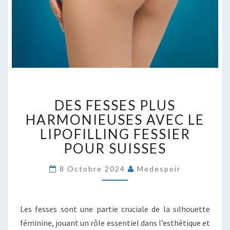
DES
DES FESSES PLUS
FESSES
PLUS
HARMONIEUSES AVEC LE
HARMONIEUSES
LIPOFILLING FESSIER
AVEC
POUR SUISSES
LE
LIPOFILLING
8 Octobre 2024
Medespoir
FESSIER
POUR
SUISSES
Les fesses sont une partie cruciale de la silhouette
féminine, jouant un rôle essentiel dans l’esthétique et