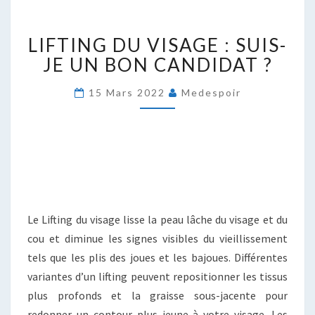
LIFTING
LIFTING DU VISAGE : SUIS-
DU
VISAGE
JE UN BON CANDIDAT ?
:
SUIS-
15 Mars 2022
Medespoir
JE
UN
BON
CANDIDAT
?
Le Lifting du visage lisse la peau lâche du visage et du
cou et diminue les signes visibles du vieillissement
tels que les plis des joues et les bajoues. Différentes
variantes d’un lifting peuvent repositionner les tissus
plus profonds et la graisse sous-jacente pour
redonner un contour plus jeune à votre visage. Les