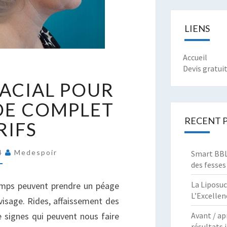
LIENS
Accueil
Devis gratui
IPOFILLING
FACIAL POUR
ACIAL
OUR
IDE COMPLET
UISSES
RECENT 
RIFS
UIDE
OMPLET
24
Medespoir
Smart BBL 
T
des fesses
ARIFS
La Liposuc
temps peuvent prendre un péage
L’Excellen
visage. Rides, affaissement des
Avant / ap
 signes qui peuvent nous faire
résultats