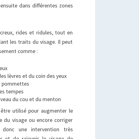
 ensuite dans différentes zones
eux, rides et ridules, tout en
t les traits du visage. Il peut
lissement comme :
yeux
des lèvres et du coin des yeux
es pommettes
des tempes
niveau du cou et du menton
 être utilisé pour augmenter le
le du visage ou encore corriger
t donc une intervention très
r et de rajeunir le visage de