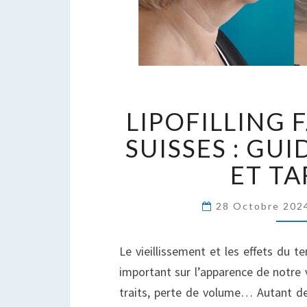
L
LIPOFILLING 
F
P
SUISSES : GU
S
ET TA
:
G
C
28 Octobre 20
E
T
Le vieillissement et les effets du 
important sur l’apparence de notre 
traits, perte de volume… Autant de