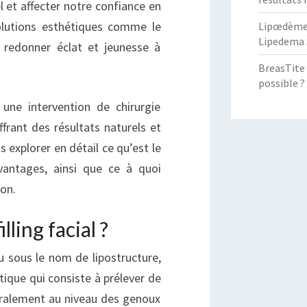
l et affecter notre confiance en
solutions esthétiques comme le
Lipœdème :
Lipedema 
e redonner éclat et jeunesse à
BreasTite 
possible ?
t une intervention de chirurgie
ffrant des résultats naturels et
s explorer en détail ce qu’est le
avantages, ainsi que ce à quoi
ion.
lling facial ?
nu sous le nom de lipostructure,
tique qui consiste à prélever de
éralement au niveau des genoux