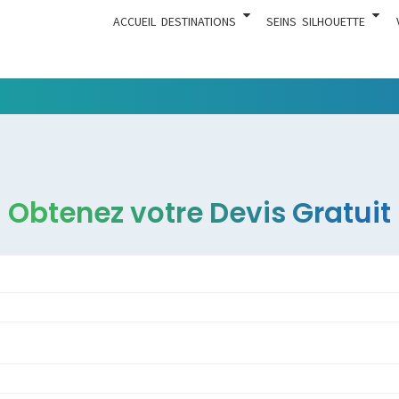
ACCUEIL
DESTINATIONS
SEINS
SILHOUETTE
Tout Ce
ACTUA
Qui Est En
Rapport
Avec La
Chirurgie
Obtenez votre Devis Gratuit
Esthétique