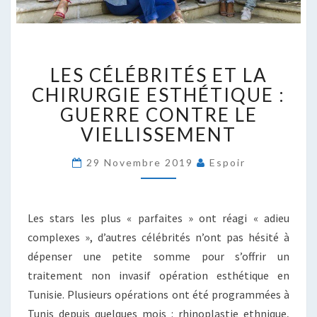
LES
LES CÉLÉBRITÉS ET LA
CÉLÉBRITÉS
ET
CHIRURGIE ESTHÉTIQUE :
LA
GUERRE CONTRE LE
CHIRURGIE
VIELLISSEMENT
ESTHÉTIQUE
:
29 Novembre 2019
Espoir
GUERRE
CONTRE
LE
VIELLISSEMENT
Les stars les plus « parfaites » ont réagi « adieu
complexes », d’autres célébrités n’ont pas hésité à
dépenser une petite somme pour s’offrir un
traitement non invasif opération esthétique en
Tunisie. Plusieurs opérations ont été programmées à
Tunis depuis quelques mois : rhinoplastie ethnique,