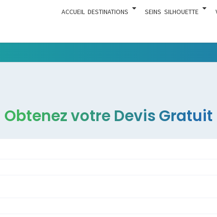
ACCUEIL
DESTINATIONS
SEINS
SILHOUETTE
Tout Ce
ACTUA
Qui Est En
Rapport
Avec La
Chirurgie
Obtenez votre Devis Gratuit
Esthétique