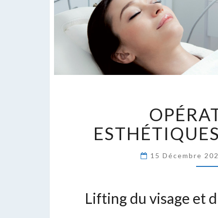
O
OPÉRA
E
D
ESTHÉTIQUES
V
15 Décembre 20
Lifting du visage et 