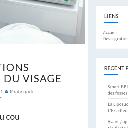
LIENS
Accueil
Devis gratui
PÉRATIONS
TIONS
STHÉTIQUES
RECENT 
U
 DU VISAGE
ISAGE
Smart BBL 
21
Medespoir
des fesses
La Liposuc
L’Excellen
du cou
Avant / ap
résultats