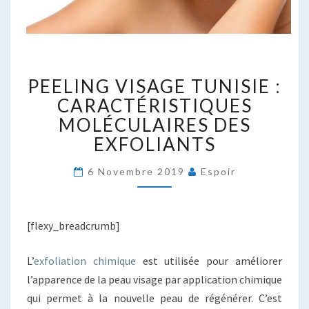
PEELING
PEELING VISAGE TUNISIE :
VISAGE
TUNISIE
CARACTÉRISTIQUES
:
MOLÉCULAIRES DES
CARACTÉRISTIQUES
EXFOLIANTS
MOLÉCULAIRES
DES
6 Novembre 2019
Espoir
EXFOLIANTS
[flexy_breadcrumb]
L’
exfoliation chimique
est utilisée pour améliorer
l’apparence de la peau visage par application chimique
qui permet à la nouvelle peau de régénérer. C’est