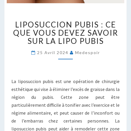
LIPOSUCCION
LIPOSUCCION PUBIS : CE
PUBIS
:
QUE VOUS DEVEZ SAVOIR
CE
SUR LA LIPO PUBIS
QUE
VOUS
25 Avril 2024
Medespoir
DEVEZ
SAVOIR
SUR
LA
La liposuccion pubis est une opération de chirurgie
LIPO
PUBIS
esthétique qui vise à éliminer l’excès de graisse dans la
région du pubis. Cette zone peut être
particulièrement difficile à tonifier avec l’exercice et le
régime alimentaire, et peut causer de l’inconfort ou
de l’embarras chez certaines personnes. La
liposuccion pubis peut aider à remodeler cette zone