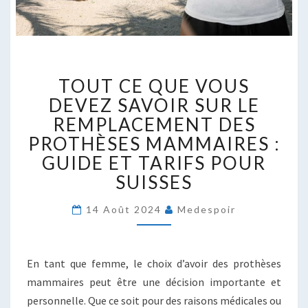
TOUT
TOUT CE QUE VOUS
CE
QUE
DEVEZ SAVOIR SUR LE
VOUS
REMPLACEMENT DES
DEVEZ
PROTHÈSES MAMMAIRES :
SAVOIR
GUIDE ET TARIFS POUR
SUR
LE
SUISSES
REMPLACEMENT
DES
14 Août 2024
Medespoir
PROTHÈSES
MAMMAIRES
:
En tant que femme, le choix d’avoir des prothèses
GUIDE
ET
mammaires peut être une décision importante et
TARIFS
personnelle. Que ce soit pour des raisons médicales ou