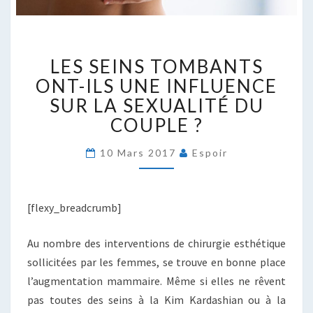
LES
LES SEINS TOMBANTS
SEINS
TOMBANTS
ONT-ILS UNE INFLUENCE
ONT-
SUR LA SEXUALITÉ DU
ILS
COUPLE ?
UNE
INFLUENCE
10 Mars 2017
Espoir
SUR
LA
SEXUALITÉ
DU
[flexy_breadcrumb]
COUPLE
?
Au nombre des interventions de chirurgie esthétique
sollicitées par les femmes, se trouve en bonne place
l’augmentation mammaire. Même si elles ne rêvent
pas toutes des seins à la Kim Kardashian ou à la