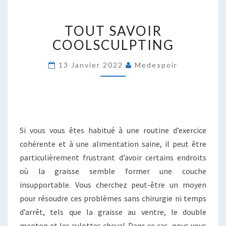
TOUT
TOUT SAVOIR
SAVOIR
COOLSCULPTING
COOLSCULPTING
13 Janvier 2022
Medespoir
Si vous vous êtes habitué à une routine d’exercice
cohérente et à une alimentation saine, il peut être
particulièrement frustrant d’avoir certains endroits
où la graisse semble former une couche
insupportable. Vous cherchez peut-être un moyen
pour résoudre ces problèmes sans chirurgie ni temps
d’arrêt, tels que la graisse au ventre, le double
menton et les culottes cheval. Dans ce cas, nous vous