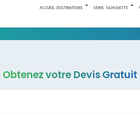
ACCUEIL
DESTINATIONS
SEINS
SILHOUETTE
Tout Ce
ACTUA
Qui Est En
Rapport
Avec La
Chirurgie
Obtenez votre Devis Gratuit
Esthétique