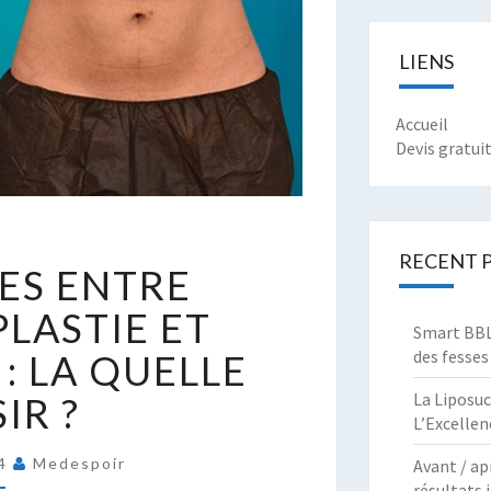
LIENS
Accueil
Devis gratui
IFFÉRENCES
RECENT 
ES ENTRE
NTRE
BDOMINOPLASTIE
LASTIE ET
Smart BBL 
T
des fesses
: LA QUELLE
IPOSUCCION
La Liposuc
IR ?
A
L’Excellen
UELLE
24
Medespoir
Avant / ap
HOISIR
résultats