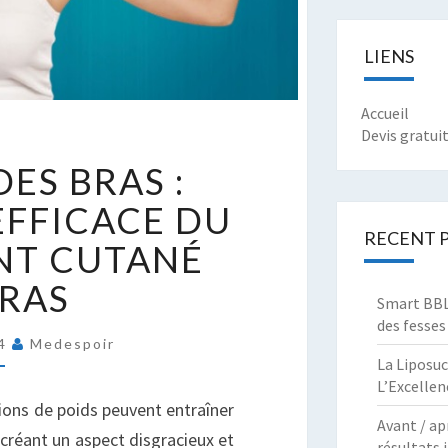
LIENS
Accueil
Devis gratui
E
DES BRAS :
IFTING
ES
EFFICACE DU
RAS
RECENT 
NT CUTANÉ
RAITEMENT
BRAS
FFICACE
Smart BBL 
des fesses
U
24
Medespoir
ELÂCHEMENT
La Liposuc
UTANÉ
L’Excellen
ES
tions de poids peuvent entraîner
Avant / ap
RAS
créant un aspect disgracieux et
résultats