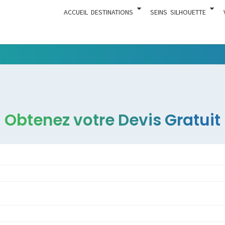
ACCUEIL
DESTINATIONS
SEINS
SILHOUETTE
Tout Ce
ACTUA
Qui Est En
Rapport
Avec La
Chirurgie
Obtenez votre Devis Gratuit
Esthétique