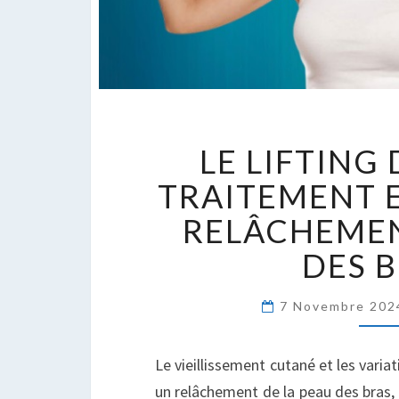
L
LE LIFTING 
L
D
TRAITEMENT 
B
RELÂCHEME
:
T
DES 
E
D
7 Novembre 20
R
C
D
Le vieillissement cutané et les varia
B
un relâchement de la peau des bras, 