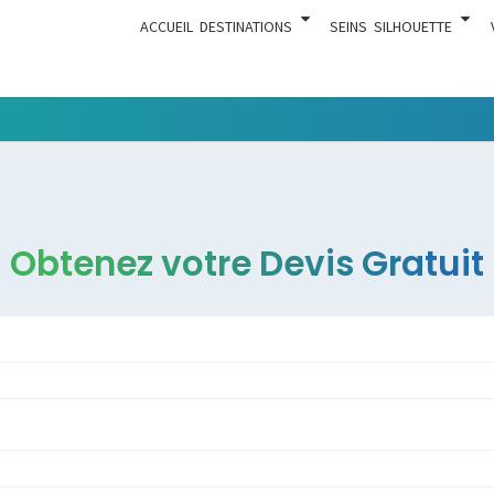
ACCUEIL
DESTINATIONS
SEINS
SILHOUETTE
Tout Ce
ACTUA
Qui Est En
Rapport
Avec La
Chirurgie
Obtenez votre Devis Gratuit
Esthétique