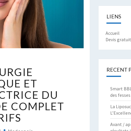
LIENS
Accueil
Devis gratui
A
RURGIE
RECENT 
HIRURGIE
STHÉTIQUE
QUE ET
T
Smart BBL 
CTRICE DU
ECONSTRUCTRICE
des fesses
U
IDE COMPLET
La Liposuc
ISAGE
L’Excellen
RIFS
UIDE
Avant / ap
OMPLET
résultats
24
Medespoir