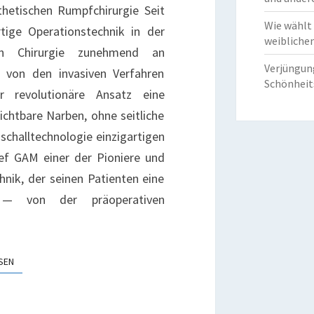
N
thetischen Rumpfchirurgie Seit
ER
Wie wählt
tige Operationstechnik in der
HORAXFORMUNG
weiblichen
ven Chirurgie zunehmend an
Verjüngun
t von den invasiven Verfahren
Schönheit
r revolutionäre Ansatz eine
chtbare Narben, ohne seitliche
schalltechnologie einzigartigen
sef GAM einer der Pioniere und
hnik, der seinen Patienten eine
 — von der präoperativen
WEITERLESEN
SEN