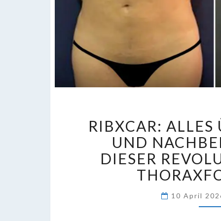
R
RIBXCAR: ALLES 
A
Ü
UND NACHB
D
DIESER REVOLU
V
THORAXF
U
N
10 April 20
D
R