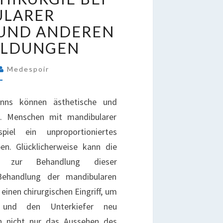
EI
ULARER
ANDIBULARER
 UND ANDEREN
ETROGNATHIE
ILDUNGEN
ND
NDEREN
Medespoir
INNFEHLBILDUNGEN
inns können ästhetische und
n. Menschen mit mandibularer
iel ein unproportioniertes
en. Glücklicherweise kann die
en zur Behandlung dieser
 Behandlung der mandibularen
einen chirurgischen Eingriff, um
n und den Unterkiefer neu
nn nicht nur das Aussehen des