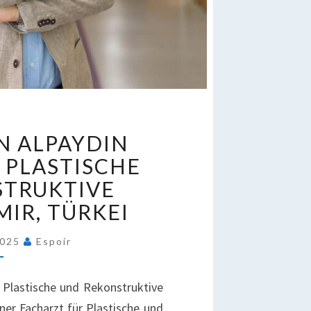
R.
N ALPAYDIN
OLGAHAN
LPAYDIN
 PLASTISCHE
ACHARZT
STRUKTIVE
ÜR
MIR, TÜRKEI
LASTISCHE
ND
2025
Espoir
EKONSTRUKTIVE
HIRURGIE
MIR,
 Plastische und Rekonstruktive
ÜRKEI
ener Facharzt für Plastische und