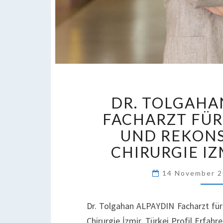
D
DR. TOLGAHA
T
A
FACHARZT FÜR
F
UND REKON
F
CHIRURGIE IZ
P
U
14 November 
R
C
IZ
Dr. Tolgahan ALPAYDIN Facharzt für
T
Chirurgie İzmir, Türkei Profil Erfahr