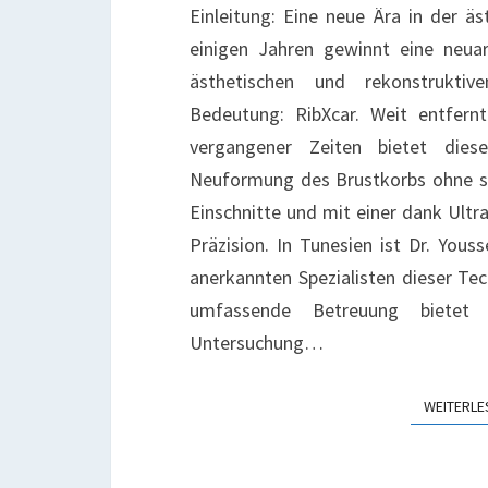
I
Einleitung: Eine neue Ära in der äs
D
einigen Jahren gewinnt eine neuar
T
ästhetischen und rekonstrukti
Bedeutung: RibXcar. Weit entfern
vergangener Zeiten bietet diese
Neuformung des Brustkorbs ohne si
Einschnitte und mit einer dank Ultra
Präzision. In Tunesien ist Dr. Yous
anerkannten Spezialisten dieser Tec
umfassende Betreuung bietet
Untersuchung…
WEITERLE