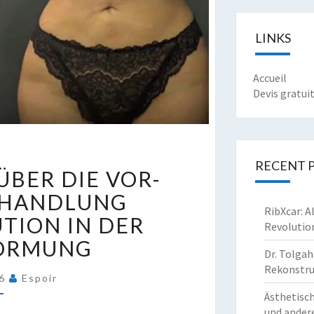
LINKS
Accueil
Devis gratui
IBXCAR:
RECENT 
ÜBER DIE VOR-
LLES
BER
EHANDLUNG
RibXcar: A
IE
TION IN DER
Revolutio
OR-
ORMUNG
ND
Dr. Tolgah
ACHBEHANDLUNG
Rekonstruk
26
Espoir
IESER
Ästhetisch
EVOLUTION
und ander