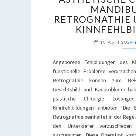
B
MANDIB
M
RETROGNATHIE
R
KINNFEHLB
U
A
18 April 2024
K
Angeborene Fehlbildungen des K
funktionelle Probleme verursache
Retrognathie können zum Beisp
Gesichtsbild und Kauprobleme hab
plastische Chirurgie Lösung
Kinnfehlbildungen anbieten. Die
Retrognathie beinhaltet in der Regel 
den Unterkiefer vorzuschiebe
auszurichten. Diese Operation ka