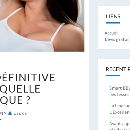
LIENS
Accueil
Devis gratui
PILATION
RECENT 
DÉFINITIVE
ÉFINITIVE
UNISIE
: QUELLE
Smart BBL 
des fesses
QUE ?
UELLE
ECHNIQUE
La Liposuc
L’Excellen
019
Espoir
Avant / ap
résultats