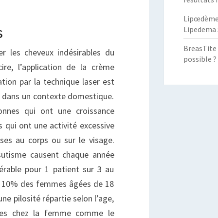
Lipœdème :
s
Lipedema 
BreasTite 
r les cheveux indésirables du
possible ?
ire, l’application de la crème
lation par la technique laser est
e dans un contexte domestique.
onnes qui ont une croissance
s qui ont une activité excessive
ses au corps ou sur le visage.
rsutisme causent chaque année
érable pour 1 patient sur 3 au
on 10% des femmes âgées de 18
une pilosité répartie selon l’age,
res chez la femme comme le