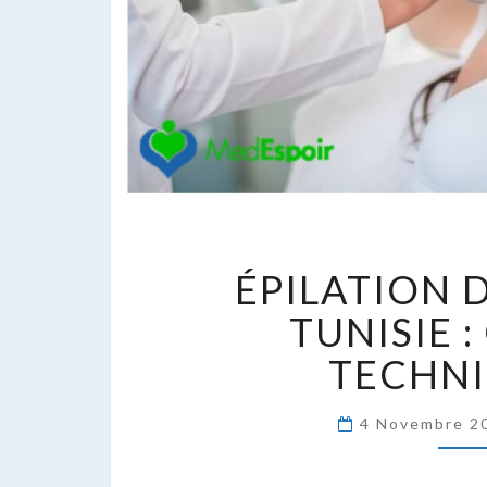
É
ÉPILATION 
D
T
TUNISIE 
:
TECHNI
Q
T
?
4 Novembre 2