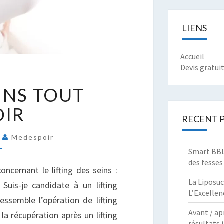
LIENS
Accueil
Devis gratui
IFTING
EINS TOUT
EINS
OUT
OIR
AVOIR
RECENT 
2
Medespoir
Smart BBL 
des fesses
cernant le lifting des seins :
La Liposuc
 Suis-je candidate à un lifting
L’Excellen
ssemble l’opération de lifting
Avant / ap
a récupération après un lifting
résultats