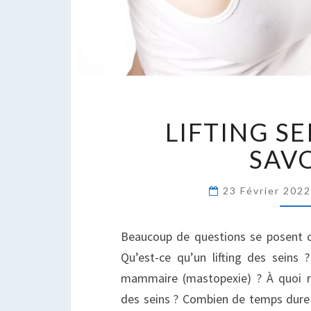
L
LIFTING S
S
T
SAV
S
23 Février 202
Beaucoup de questions se posent con
Qu’est-ce qu’un lifting des seins ?
mammaire (mastopexie) ? À quoi re
des seins ? Combien de temps dure l