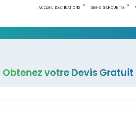
ACCUEIL
DESTINATIONS
SEINS
SILHOUETTE
Tout Ce
ACTUA
Qui Est En
Rapport
Avec La
Chirurgie
Obtenez votre Devis Gratuit
Esthétique