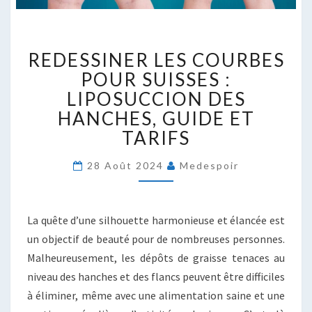
REDESSINER
REDESSINER LES COURBES
LES
COURBES
POUR SUISSES :
POUR
LIPOSUCCION DES
SUISSES
HANCHES, GUIDE ET
:
TARIFS
LIPOSUCCION
DES
HANCHES,
28 Août 2024
Medespoir
GUIDE
ET
TARIFS
La quête d’une silhouette harmonieuse et élancée est
un objectif de beauté pour de nombreuses personnes.
Malheureusement, les dépôts de graisse tenaces au
niveau des hanches et des flancs peuvent être difficiles
à éliminer, même avec une alimentation saine et une