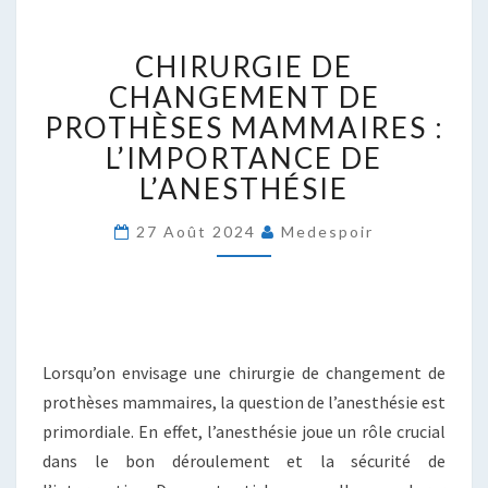
CHIRURGIE
CHIRURGIE DE
DE
CHANGEMENT
CHANGEMENT DE
DE
PROTHÈSES MAMMAIRES :
PROTHÈSES
L’IMPORTANCE DE
MAMMAIRES
L’ANESTHÉSIE
:
L’IMPORTANCE
DE
27 Août 2024
Medespoir
L’ANESTHÉSIE
Lorsqu’on envisage une chirurgie de changement de
prothèses mammaires, la question de l’anesthésie est
primordiale. En effet, l’anesthésie joue un rôle crucial
dans le bon déroulement et la sécurité de