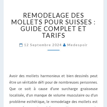
REMODELAGE
REMODELAGE DES
DES
MOLLETS
MOLLETS POUR SUISSES :
POUR
GUIDE COMPLET ET
SUISSES
TARIFS
:
GUIDE
12 Septembre 2024
Medespoir
COMPLET
ET
TARIFS
Avoir des mollets harmonieux et bien dessinés peut
être un véritable défi pour de nombreuses personnes.
Que ce soit à cause d’une surcharge graisseuse
localisée, d’un manque de volume musculaire ou d’un
problème esthétique, le remodelage des mollets est