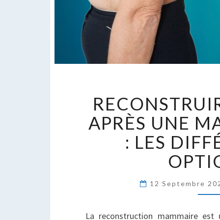
R
RECONSTRUIR
S
S
APRÈS UNE M
A
: LES DIF
U
M
OPTI
:
L
12 Septembre 2
D
O
La reconstruction mammaire est u