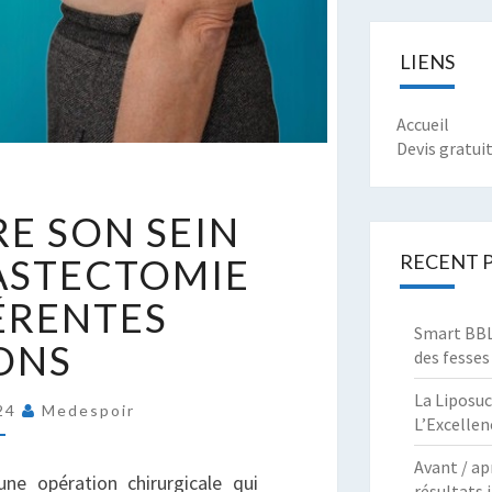
LIENS
Accueil
Devis gratui
ECONSTRUIRE
E SON SEIN
ON
EIN
RECENT 
ASTECTOMIE
PRÈS
FÉRENTES
NE
Smart BBL 
ASTECTOMIE
ONS
des fesses
ES
La Liposuc
024
Medespoir
IFFÉRENTES
L’Excellen
PTIONS
Avant / ap
ne opération chirurgicale qui
résultats