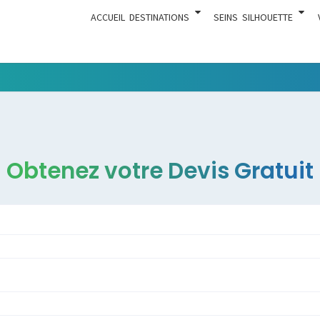
ACCUEIL
DESTINATIONS
SEINS
SILHOUETTE
Tout Ce
ACTUA
Qui Est En
Rapport
Avec La
Chirurgie
Obtenez votre Devis Gratuit
Esthétique