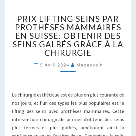
PRIX
PRIX LIFTING SEINS PAR
LIFTING
SEINS
PROTHÈSES MAMMAIRES
PAR
EN SUISSE: OBTENIR DES
PROTHÈSES
SEINS GALBÉS GRÂCE À LA
MAMMAIRES
CHIRURGIE
EN
SUISSE:
OBTENIR
5 Avril 2024
Medespoir
DES
SEINS
GALBÉS
GRÂCE
La chirurgie esthétique est de plus en plus courante de
À
nos jours, et l’un des types les plus populaires est le
LA
lifting des seins avec prothèses mammaires. Cette
CHIRURGIE
intervention chirurgicale permet d’obtenir des seins
plus fermes et plus galbés, améliorant ainsi la
confiance en soi et l’estime de soi. Cependant, le coût