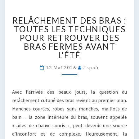
RELÂCHEMENT
RELÂCHEMENT DES BRAS :
DES
BRAS
TOUTES LES TECHNIQUES
:
POUR RETROUVER DES
TOUTES
BRAS FERMES AVANT
LES
L’ÉTÉ
TECHNIQUES
POUR
RETROUVER
12 Mai 2026
Espoir
DES
BRAS
FERMES
Avec l’arrivée des beaux jours, la question du
AVANT
relâchement cutané des bras revient au premier plan.
L’ÉTÉ
Manches courtes, robes sans manches, maillots de
bain… la zone intérieure du bras, souvent appelée
« ailes de chauve-souris », peut devenir une source
d’inconfort et de complexe. Heureusement, la