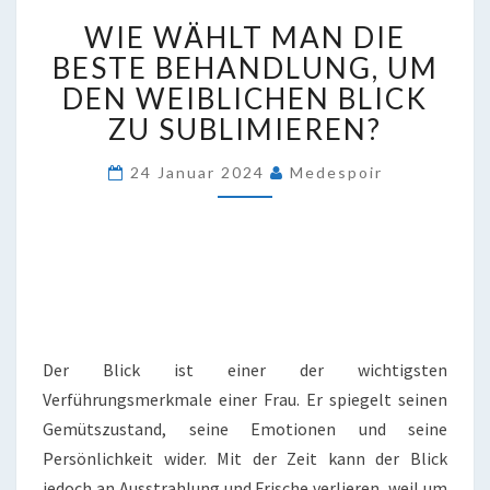
WIE
WIE WÄHLT MAN DIE
WÄHLT
MAN
BESTE BEHANDLUNG, UM
DIE
DEN WEIBLICHEN BLICK
BESTE
ZU SUBLIMIEREN?
BEHANDLUNG,
UM
24 Januar 2024
Medespoir
DEN
WEIBLICHEN
BLICK
ZU
SUBLIMIEREN?
Der Blick ist einer der wichtigsten
Verführungsmerkmale einer Frau. Er spiegelt seinen
Gemütszustand, seine Emotionen und seine
Persönlichkeit wider. Mit der Zeit kann der Blick
jedoch an Ausstrahlung und Frische verlieren, weil um