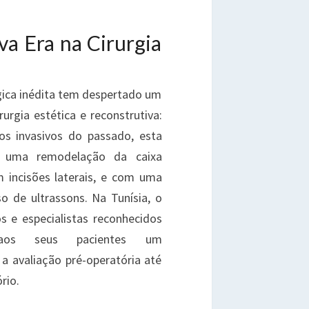
EVOLUÇÃO
A
a Era na Cirurgia
EMODELAÇÃO
ORÁCICA
gica inédita tem despertado um
urgia estética e reconstrutiva:
os invasivos do passado, esta
e uma remodelação da caixa
em incisões laterais, e com uma
o de ultrassons. Na Tunísia, o
s e especialistas reconhecidos
 aos seus pacientes um
 avaliação pré-operatória até
rio.