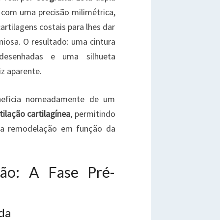
r com uma precisão milimétrica,
rtilagens costais para lhes dar
iosa. O resultado: uma cintura
redesenhadas e uma silhueta
z aparente.
eneficia nomeadamente de um
ilação cartilagínea
, permitindo
o a remodelação em função da
ção: A Fase Pré-
da