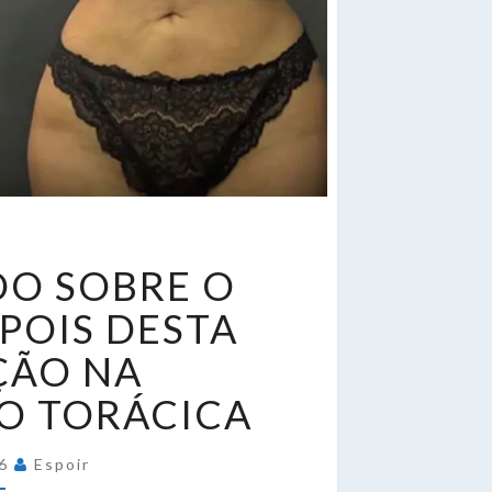
IBXCAR:
DO SOBRE O
UDO
OBRE
EPOIS DESTA
ÇÃO NA
NTES
O TORÁCICA
EPOIS
26
Espoir
ESTA