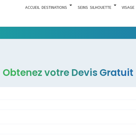
ACCUEIL
DESTINATIONS
SEINS
SILHOUETTE
VISAGE
Tudo O
ACTUA
Que
Tenha A
Ver Com
Cirurgia
Obtenez votre Devis Gratuit
Estética