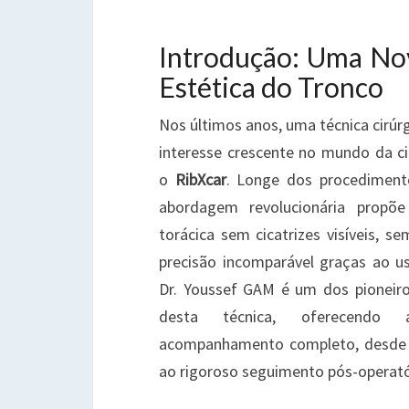
R
N
Introdução: Uma Nov
R
T
Estética do Tronco
Nos últimos anos, uma técnica cirúr
interesse crescente no mundo da cir
o
RibXcar
. Longe dos procediment
abordagem revolucionária propõ
torácica sem cicatrizes visíveis, s
precisão incomparável graças ao us
Dr. Youssef GAM é um dos pioneiro
desta técnica, oferecendo
acompanhamento completo, desde a
ao rigoroso seguimento pós-operató