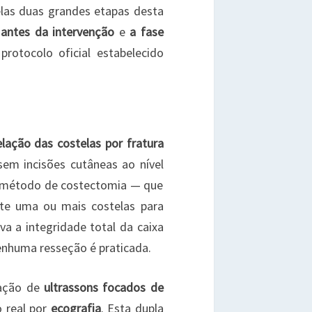
elas duas grandes etapas desta
 antes da intervenção
e
a fase
rotocolo oficial estabelecido
lação das costelas por fratura
 sem incisões cutâneas ao nível
go método de costectomia — que
nte uma ou mais costelas para
va a integridade total da caixa
enhuma resseção é praticada.
zação de
ultrassons focados de
 real por
ecografia
. Esta dupla