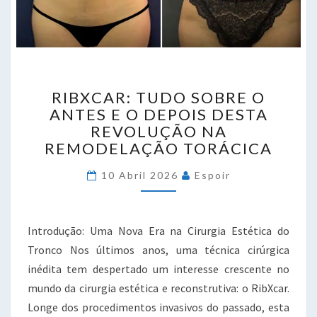
RIBXCAR:
RIBXCAR: TUDO SOBRE O
TUDO
ANTES E O DEPOIS DESTA
SOBRE
REVOLUÇÃO NA
O
ANTES
REMODELAÇÃO TORÁCICA
E
O
10 Abril 2026
Espoir
DEPOIS
DESTA
REVOLUÇÃO
Introdução: Uma Nova Era na Cirurgia Estética do
NA
Tronco Nos últimos anos, uma técnica cirúrgica
REMODELAÇÃO
inédita tem despertado um interesse crescente no
TORÁCICA
mundo da cirurgia estética e reconstrutiva: o RibXcar.
Longe dos procedimentos invasivos do passado, esta