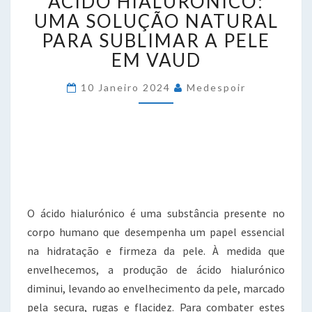
ÁCIDO HIALURÓNICO:
HIALURÓNICO:
UMA
UMA SOLUÇÃO NATURAL
SOLUÇÃO
PARA SUBLIMAR A PELE
NATURAL
EM VAUD
PARA
SUBLIMAR
10 Janeiro 2024
Medespoir
A
PELE
EM
VAUD
O ácido hialurónico é uma substância presente no
corpo humano que desempenha um papel essencial
na hidratação e firmeza da pele. À medida que
envelhecemos, a produção de ácido hialurónico
diminui, levando ao envelhecimento da pele, marcado
pela secura, rugas e flacidez. Para combater estes