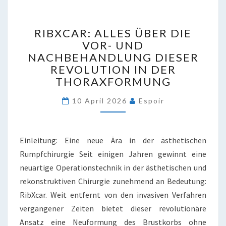
RIBXCAR:
RIBXCAR: ALLES ÜBER DIE
ALLES
VOR- UND
ÜBER
NACHBEHANDLUNG DIESER
DIE
VOR-
REVOLUTION IN DER
UND
THORAXFORMUNG
NACHBEHANDLUNG
DIESER
10 April 2026
Espoir
REVOLUTION
IN
DER
Einleitung: Eine neue Ära in der ästhetischen
THORAXFORMUNG
Rumpfchirurgie Seit einigen Jahren gewinnt eine
neuartige Operationstechnik in der ästhetischen und
rekonstruktiven Chirurgie zunehmend an Bedeutung:
RibXcar. Weit entfernt von den invasiven Verfahren
vergangener Zeiten bietet dieser revolutionäre
Ansatz eine Neuformung des Brustkorbs ohne