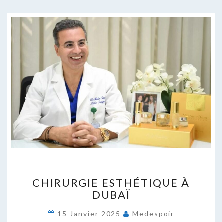
CHIRURGIE
CHIRURGIE ESTHÉTIQUE À
ESTHÉTIQUE
DUBAÏ
À
DUBAÏ
15 Janvier 2025
Medespoir