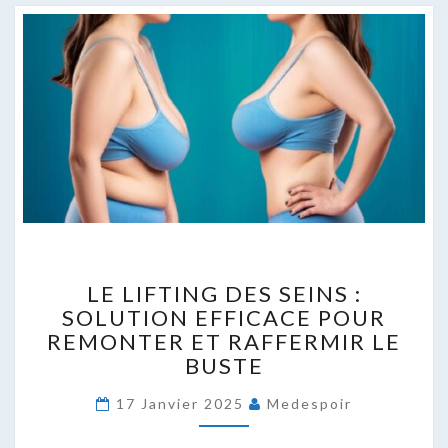
LE
LE LIFTING DES SEINS :
LIFTING
SOLUTION EFFICACE POUR
DES
REMONTER ET RAFFERMIR LE
SEINS
:
BUSTE
SOLUTION
EFFICACE
17 Janvier 2025
Medespoir
POUR