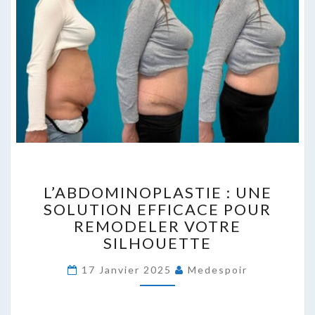
L’ABDOMINOPLASTIE
L’ABDOMINOPLASTIE : UNE
:
SOLUTION EFFICACE POUR
UNE
REMODELER VOTRE
SOLUTION
EFFICACE
SILHOUETTE
POUR
REMODELER
17 Janvier 2025
Medespoir
VOTRE
SILHOUETTE