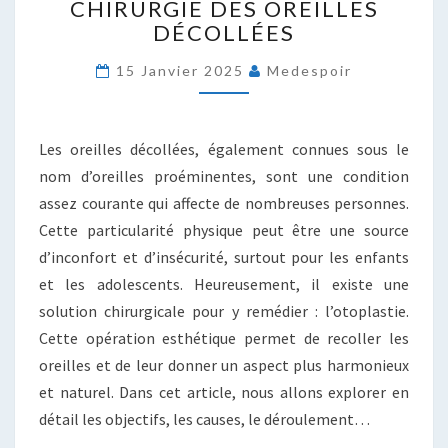
CHIRURGIE DES OREILLES
VOUS
DEVEZ
DÉCOLLÉES
SAVOIR
SUR
15 Janvier 2025
Medespoir
L’OTOPLASTIE
:
LA
Les oreilles décollées, également connues sous le
CHIRURGIE
nom d’oreilles proéminentes, sont une condition
DES
assez courante qui affecte de nombreuses personnes.
OREILLES
DÉCOLLÉES
Cette particularité physique peut être une source
d’inconfort et d’insécurité, surtout pour les enfants
et les adolescents. Heureusement, il existe une
solution chirurgicale pour y remédier : l’otoplastie.
Cette opération esthétique permet de recoller les
oreilles et de leur donner un aspect plus harmonieux
et naturel. Dans cet article, nous allons explorer en
détail les objectifs, les causes, le déroulement…