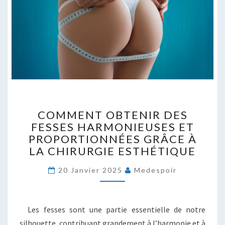
COMMENT
COMMENT OBTENIR DES
OBTENIR
FESSES HARMONIEUSES ET
DES
PROPORTIONNÉES GRÂCE À
FESSES
HARMONIEUSES
LA CHIRURGIE ESTHÉTIQUE
ET
PROPORTIONNÉES
20 Janvier 2025
Medespoir
GRÂCE
À
LA
Les fesses sont une partie essentielle de notre
CHIRURGIE
silhouette, contribuant grandement à l’harmonie et à