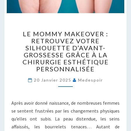
LE
LE MOMMY MAKEOVER :
MOMMY
RETROUVEZ VOTRE
MAKEOVER
SILHOUETTE D’AVANT-
:
RETROUVEZ
GROSSESSE GRÂCE À LA
VOTRE
CHIRURGIE ESTHÉTIQUE
SILHOUETTE
PERSONNALISÉE
D’AVANT-
GROSSESSE
20 Janvier 2025
Medespoir
GRÂCE
À
LA
Après avoir donné naissance, de nombreuses femmes
CHIRURGIE
se sentent frustrées par les changements physiques
ESTHÉTIQUE
PERSONNALISÉE
qu’elles ont subis. La peau distendue, les seins
affaissés, les bourrelets tenaces… Autant de