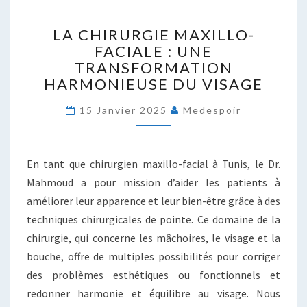
LA
LA CHIRURGIE MAXILLO-
CHIRURGIE
FACIALE : UNE
MAXILLO-
TRANSFORMATION
FACIALE
:
HARMONIEUSE DU VISAGE
UNE
TRANSFORMATION
15 Janvier 2025
Medespoir
HARMONIEUSE
DU
VISAGE
En tant que chirurgien maxillo-facial à Tunis, le Dr.
Mahmoud a pour mission d’aider les patients à
améliorer leur apparence et leur bien-être grâce à des
techniques chirurgicales de pointe. Ce domaine de la
chirurgie, qui concerne les mâchoires, le visage et la
bouche, offre de multiples possibilités pour corriger
des problèmes esthétiques ou fonctionnels et
redonner harmonie et équilibre au visage. Nous