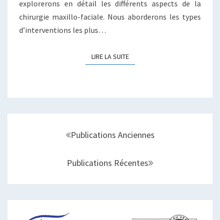
explorerons en détail les différents aspects de la
chirurgie maxillo-faciale. Nous aborderons les types
d’interventions les plus…
LIRE LA SUITE
LIRE LA SUITE
Navigation
au
Publications Anciennes
sein
des
Publications Récentes
articles