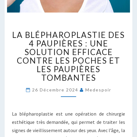
LA
LA BLÉPHAROPLASTIE DES
BLÉPHAROPLASTIE
DES
4 PAUPIÈRES : UNE
4
SOLUTION EFFICACE
PAUPIÈRES
CONTRE LES POCHES ET
:
LES PAUPIÈRES
UNE
SOLUTION
TOMBANTES
EFFICACE
CONTRE
26 Décembre 2024
Medespoir
LES
POCHES
ET
La blépharoplastie est une opération de chirurgie
LES
PAUPIÈRES
esthétique très demandée, qui permet de traiter les
TOMBANTES
signes de vieillissement autour des yeux. Avec l’âge, la