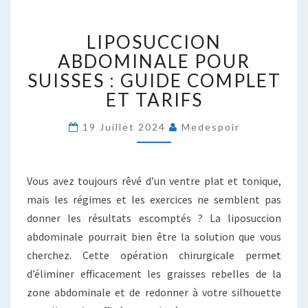
LIPOSUCCION
LIPOSUCCION
ABDOMINALE
POUR
ABDOMINALE POUR
SUISSES
SUISSES : GUIDE COMPLET
:
ET TARIFS
GUIDE
COMPLET
19 Juillet 2024
Medespoir
ET
TARIFS
Vous avez toujours rêvé d’un ventre plat et tonique,
mais les régimes et les exercices ne semblent pas
donner les résultats escomptés ? La liposuccion
abdominale pourrait bien être la solution que vous
cherchez. Cette opération chirurgicale permet
d’éliminer efficacement les graisses rebelles de la
zone abdominale et de redonner à votre silhouette