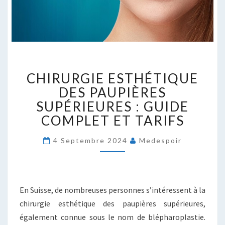
CHIRURGIE
CHIRURGIE ESTHÉTIQUE
ESTHÉTIQUE
DES
DES PAUPIÈRES
PAUPIÈRES
SUPÉRIEURES : GUIDE
SUPÉRIEURES
COMPLET ET TARIFS
:
GUIDE
4 Septembre 2024
Medespoir
COMPLET
ET
TARIFS
En Suisse, de nombreuses personnes s’intéressent à la
chirurgie esthétique des paupières supérieures,
également connue sous le nom de blépharoplastie.