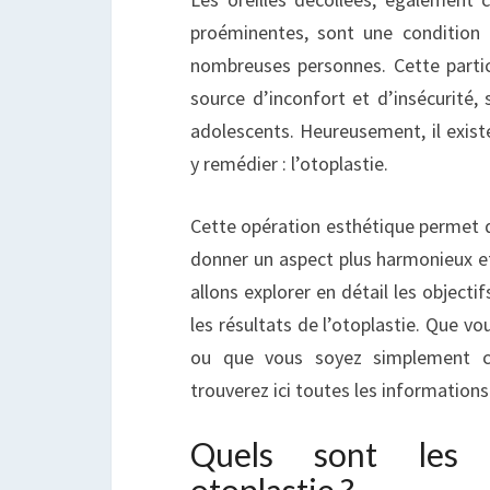
D
proéminentes, sont une condition 
O
nombreuses personnes. Cette partic
D
source d’inconfort et d’insécurité, 
adolescents. Heureusement, il existe
y remédier : l’otoplastie.
Cette opération esthétique permet de 
donner un aspect plus harmonieux et 
allons explorer en détail les objecti
les résultats de l’otoplastie. Que vo
ou que vous soyez simplement cu
trouverez ici toutes les informations
Quels sont les o
otoplastie ?