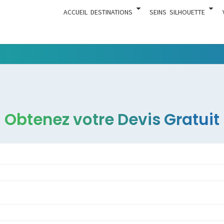
ACCUEIL
DESTINATIONS
SEINS
SILHOUETTE
Tout Ce
ACTUA
Qui Est En
Rapport
Avec La
Chirurgie
Obtenez votre Devis Gratuit
Esthétique