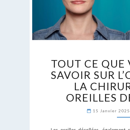
T
TOUT CE QUE
C
Q
SAVOIR SUR L’
V
LA CHIRU
D
S
OREILLES 
S
L
15 Janvier 202
:
L
C
Les oreilles décollées, également 