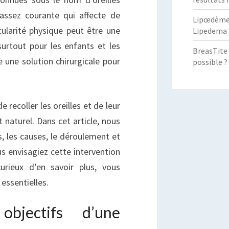
ES
assez courante qui affecte de
Lipœdème :
REILLES
ularité physique peut être une
Lipedema 
ÉCOLLÉES
surtout pour les enfants et les
BreasTite 
 une solution chirurgicale pour
possible ?
recoller les oreilles et de leur
naturel. Dans cet article, nous
fs, les causes, le déroulement et
us envisagiez cette intervention
rieux d’en savoir plus, vous
 essentielles.
bjectifs d’une