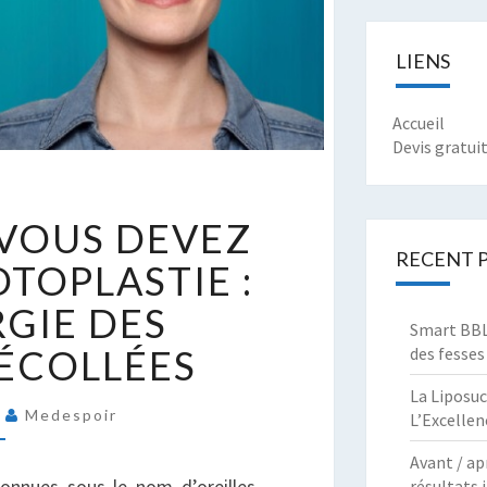
LIENS
Accueil
Devis gratui
OUT
 VOUS DEVEZ
E
RECENT 
UE
OTOPLASTIE :
OUS
RGIE DES
EVEZ
Smart BBL 
AVOIR
DÉCOLLÉES
des fesses
UR
La Liposuc
’OTOPLASTIE
5
Medespoir
L’Excellen
A
Avant / ap
HIRURGIE
connues sous le nom d’oreilles
résultats