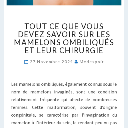
TOUT
TOUT CE QUE VOUS
CE
QUE
DEVEZ SAVOIR SUR LES
VOUS
MAMELONS OMBILIQUÉS
DEVEZ
ET LEUR CHIRURGIE
SAVOIR
SUR
27 Novembre 2024
Medespoir
LES
MAMELONS
OMBILIQUÉS
ET
Les mamelons ombiliqués, également connus sous le
LEUR
nom de mamelons invaginés, sont une condition
CHIRURGIE
relativement fréquente qui affecte de nombreuses
femmes. Cette malformation, souvent d’origine
congénitale, se caractérise par l’invagination du
mamelon à l’intérieur du sein, le rendant peu ou pas