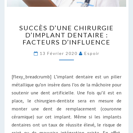
SUCCÈS
SUCCÈS D’UNE CHIRURGIE
D’UNE
D’IMPLANT DENTAIRE :
CHIRURGIE
FACTEURS D’INFLUENCE
D’IMPLANT
DENTAIRE
13 Février 2020
Espoir
:
FACTEURS
D’INFLUENCE
[flexy_breadcrumb] L’implant dentaire est un pilier
métallique qu’on insère dans l’os de la mâchoire pour
soutenir une dent artificielle. Une fois qu’il est en
place, le chirurgien-dentiste sera en mesure de
monter une dent de remplacement (couronne
céramique) sur cet implant. Même si les implants
dentaires ont un taux de réussite élevé, le risque de
rejet ou de mauvaise intégration existe. En effet,