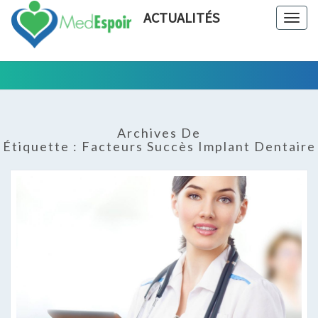
ACTUALITÉS
Togg
navig
Tout Ce
ACTUALIT
Qui Est En
Rapport
Avec La
Archives De
Chirurgie
Étiquette :
Facteurs Succès Implant Dentaire
Esthétique