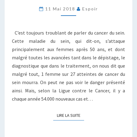
POUR
11 Mai 2018
Espoir
LE
CANCER
DU
SEIN
C’est toujours troublant de parler du cancer du sein.
?
Cette maladie du sein, qui dit-on, s’attaque
principalement aux femmes après 50 ans, et dont
malgré toutes les avancées tant dans le dépistage, le
diagnostique que dans le traitement, on nous dit que
malgré tout, 1 femme sur 27 atteintes de cancer du
sein mourra. On peut ne pas voir le danger présenté
ainsi. Mais, selon la Ligue contre le Cancer, il y a
chaque année 54.000 nouveaux cas et…
LIRE LA SUITE
LIRE LA SUITE