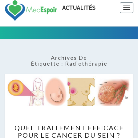
ACTUALITÉS
Togg
navig
Tout Ce
ACTUALIT
Qui Est En
Rapport
Avec La
Archives De
Chirurgie
Étiquette :
Radiothérapie
Esthétique
QUEL
QUEL TRAITEMENT EFFICACE
TRAITEMENT
POUR LE CANCER DU SEIN ?
EFFICACE