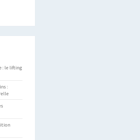
 le lifting
ns :
elle
es
ition