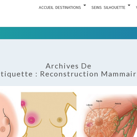
ACCUEIL
DESTINATIONS
SEINS
SILHOUETTE
Tout Ce
ACTUA
Qui Est En
Rapport
Avec La
Archives De
Chirurgie
tiquette :
Reconstruction Mammair
Esthétique