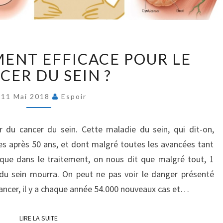
QUEL
MENT EFFICACE POUR LE
TRAITEMENT
EFFICACE
CER DU SEIN ?
POUR
LE
11 Mai 2018
Espoir
CANCER
DU
 du cancer du sein. Cette maladie du sein, qui dit-on,
SEIN
s après 50 ans, et dont malgré toutes les avancées tant
?
 que dans le traitement, on nous dit que malgré tout, 1
du sein mourra. On peut ne pas voir le danger présenté
 Cancer, il y a chaque année 54.000 nouveaux cas et…
LIRE LA SUITE
LIRE LA SUITE