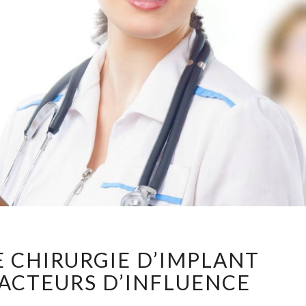
SUCCÈS
E CHIRURGIE D’IMPLANT
D’UNE
CHIRURGIE
FACTEURS D’INFLUENCE
D’IMPLANT