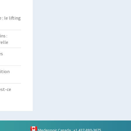
 le lifting
ns :
elle
es
ition
est-ce
Medespoir Canada : +1 437-880-3675