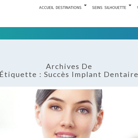
ACCUEIL
DESTINATIONS
SEINS
SILHOUETTE
Tout Ce
ACTUA
Qui Est En
Rapport
Avec La
Archives De
Chirurgie
Étiquette :
Succès Implant Dentair
Esthétique