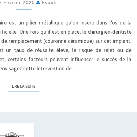
DENTAIRE
3 Février 2020
Espoir
:
FACTEURS
re est un pilier métallique qu’on insère dans l’os de la
D’INFLUENCE
icielle. Une fois qu’il est en place, le chirurgien-dentiste
 de remplacement (couronne céramique) sur cet implant.
t un taux de réussite élevé, le risque de rejet ou de
et, certains facteurs peuvent influencer le succès de la
s envisagez cette intervention de…
LIRE LA SUITE
LIRE LA SUITE