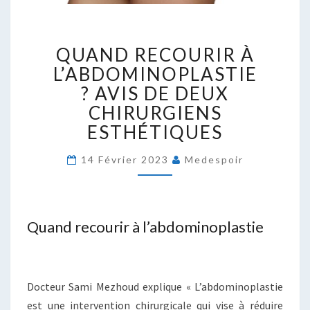
QUAND
QUAND RECOURIR À
RECOURIR
À
L’ABDOMINOPLASTIE
L’ABDOMINOPLASTIE
? AVIS DE DEUX
? AVIS
CHIRURGIENS
DE
ESTHÉTIQUES
DEUX
CHIRURGIENS
ESTHÉTIQUES
14 Février 2023
Medespoir
Quand recourir à l’abdominoplastie
Docteur Sami Mezhoud explique « L’abdominoplastie
est une intervention chirurgicale qui vise à réduire