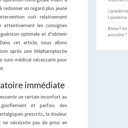
à redonner un regard plus jeune
Lipœdème :
ntervention soit relativement
Lipedema 
re attentivement les consignes
BreasTite 
 guérison optimale et d’obtenir
possible ?
 Dans cet article, nous allons
tion après une blépharoplastie
le suivi médical nécessaire pour
nt.
ratoire immédiate
ressentir un certain inconfort au
 gonflement et parfois des
talgiques prescrits, la douleur
t ne nécessite pas de prise en