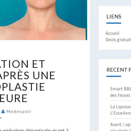
LIENS
Accueil
Devis gratui
ÉCUPÉRATION
TION ET
T
RECENT 
ÉSULTATS
APRÈS UNE
PRÈS
PLASTIE
NE
Smart BBL 
LÉPHAROPLASTIE
IEURE
des fesses
UPÉRIEURE
La Liposuc
5
Medespoir
L’Excellen
Avant / ap
 opération chirurgicale visant à
résultats