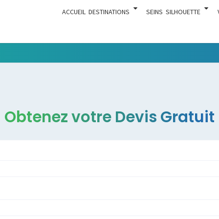
ACCUEIL
DESTINATIONS
SEINS
SILHOUETTE
Tout Ce
ACTUA
Qui Est En
Rapport
Avec La
Chirurgie
Obtenez votre Devis Gratuit
Esthétique