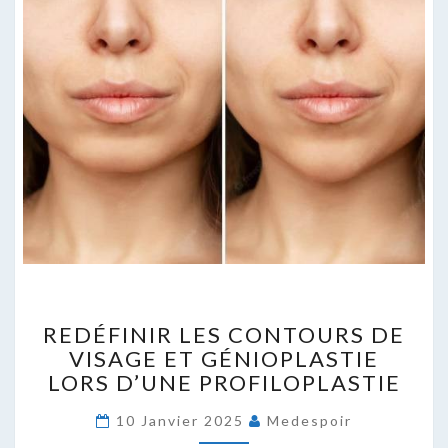
REDÉFINIR
REDÉFINIR LES CONTOURS DE
LES
VISAGE ET GÉNIOPLASTIE
CONTOURS
LORS D’UNE PROFILOPLASTIE
DE
VISAGE
10 Janvier 2025
Medespoir
ET
GÉNIOPLASTIE