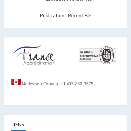
sein
des
Publications Récentes
articles
Medespoir Canada : +1 437-880-3675
LIENS