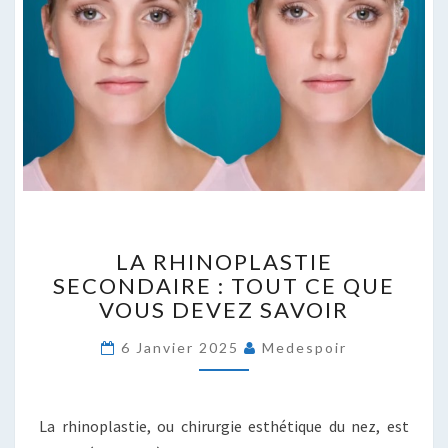
LA
LA RHINOPLASTIE
RHINOPLASTIE
SECONDAIRE : TOUT CE QUE
SECONDAIRE
VOUS DEVEZ SAVOIR
:
TOUT
6 Janvier 2025
Medespoir
CE
QUE
VOUS
DEVEZ
La rhinoplastie, ou chirurgie esthétique du nez, est
SAVOIR