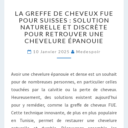
LA
LA GREFFE DE CHEVEUX FUE
GREFFE
POUR SUISSES : SOLUTION
DE
NATURELLE ET DISCRÈTE
CHEVEUX
FUE
POUR RETROUVER UNE
POUR
CHEVELURE ÉPANOUIE
SUISSES
:
10 Janvier 2025
Medespoir
SOLUTION
NATURELLE
ET
Avoir une chevelure épanouie et dense est un souhait
DISCRÈTE
pour de nombreuses personnes, en particulier celles
POUR
RETROUVER
touchées par la calvitie ou la perte de cheveux.
UNE
Heureusement, des solutions existent aujourd’hui
CHEVELURE
pour y remédier, comme la greffe de cheveux FUE.
ÉPANOUIE
Cette technique innovante, de plus en plus populaire
en Tunisie, permet de restaurer une chevelure
naturelle et durable. Découvrons ensemble les