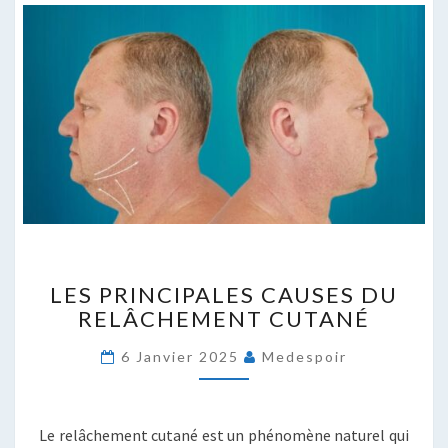
LES
LES PRINCIPALES CAUSES DU
PRINCIPALES
RELÂCHEMENT CUTANÉ
CAUSES
DU
6 Janvier 2025
Medespoir
RELÂCHEMENT
CUTANÉ
Le relâchement cutané est un phénomène naturel qui