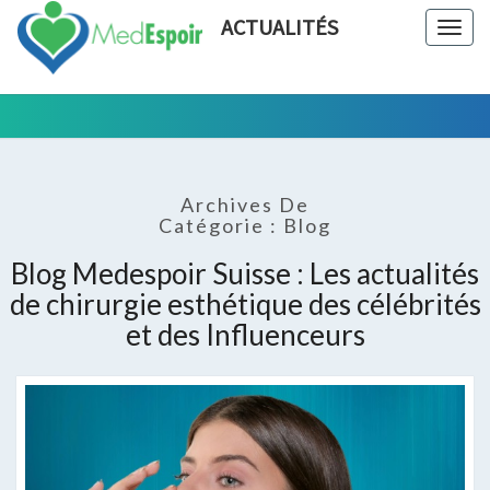
ACTUALITÉS
Togg
navig
Tout Ce
ACTUALIT
Qui Est En
Rapport
Avec La
Archives De
Chirurgie
Catégorie :
Blog
Esthétique
Blog Medespoir Suisse : Les actualités
de chirurgie esthétique des célébrités
et des Influenceurs