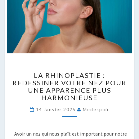
LA
LA RHINOPLASTIE :
RHINOPLASTIE
REDESSINER VOTRE NEZ POUR
:
UNE APPARENCE PLUS
REDESSINER
VOTRE
HARMONIEUSE
NEZ
POUR
14 Janvier 2025
Medespoir
UNE
APPARENCE
PLUS
Avoir un nez qui nous plaît est important pour notre
HARMONIEUSE