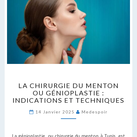
LA
LA CHIRURGIE DU MENTON
CHIRURGIE
OU GÉNIOPLASTIE :
DU
INDICATIONS ET TECHNIQUES
MENTON
OU
14 Janvier 2025
Medespoir
GÉNIOPLASTIE
:
INDICATIONS
ET
La génioplastie, ou chirurgie du menton à Tunis, est