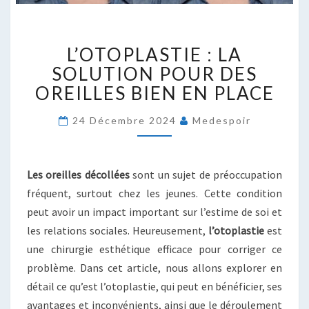
L’OTOPLASTIE
L’OTOPLASTIE : LA
:
LA
SOLUTION POUR DES
SOLUTION
OREILLES BIEN EN PLACE
POUR
DES
24 Décembre 2024
Medespoir
OREILLES
BIEN
EN
Les oreilles décollées
sont un sujet de préoccupation
PLACE
fréquent, surtout chez les jeunes. Cette condition
peut avoir un impact important sur l’estime de soi et
les relations sociales. Heureusement,
l’otoplastie
est
une chirurgie esthétique efficace pour corriger ce
problème. Dans cet article, nous allons explorer en
détail ce qu’est l’otoplastie, qui peut en bénéficier, ses
avantages et inconvénients, ainsi que le déroulement